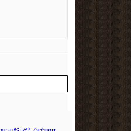
nson en BOLIVAR
|
Zachinson en