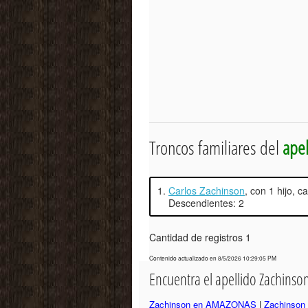
Troncos familiares del
apel
1.
Carlos Zachinson
, con 1 hijo, 
Descendientes: 2
Cantidad de registros 1
Contenido actualizado en 8/5/2026 10:29:05 PM
Encuentra el apellido Zachins
Zachinson en AMAZONAS
|
Zachinson