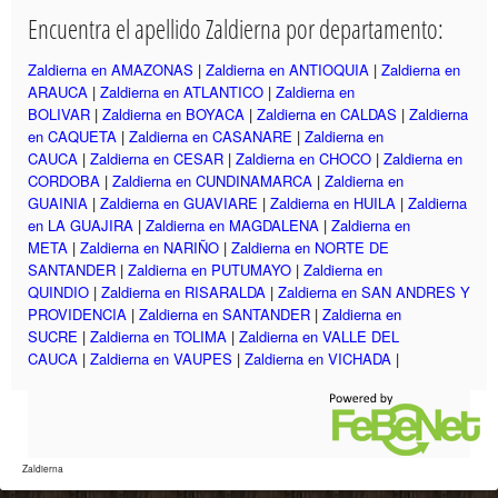
Encuentra el apellido Zaldierna por departamento:
Zaldierna en AMAZONAS
|
Zaldierna en ANTIOQUIA
|
Zaldierna en
ARAUCA
|
Zaldierna en ATLANTICO
|
Zaldierna en
BOLIVAR
|
Zaldierna en BOYACA
|
Zaldierna en CALDAS
|
Zaldierna
en CAQUETA
|
Zaldierna en CASANARE
|
Zaldierna en
CAUCA
|
Zaldierna en CESAR
|
Zaldierna en CHOCO
|
Zaldierna en
CORDOBA
|
Zaldierna en CUNDINAMARCA
|
Zaldierna en
GUAINIA
|
Zaldierna en GUAVIARE
|
Zaldierna en HUILA
|
Zaldierna
en LA GUAJIRA
|
Zaldierna en MAGDALENA
|
Zaldierna en
META
|
Zaldierna en NARIÑO
|
Zaldierna en NORTE DE
SANTANDER
|
Zaldierna en PUTUMAYO
|
Zaldierna en
QUINDIO
|
Zaldierna en RISARALDA
|
Zaldierna en SAN ANDRES Y
PROVIDENCIA
|
Zaldierna en SANTANDER
|
Zaldierna en
SUCRE
|
Zaldierna en TOLIMA
|
Zaldierna en VALLE DEL
CAUCA
|
Zaldierna en VAUPES
|
Zaldierna en VICHADA
|
Zaldierna