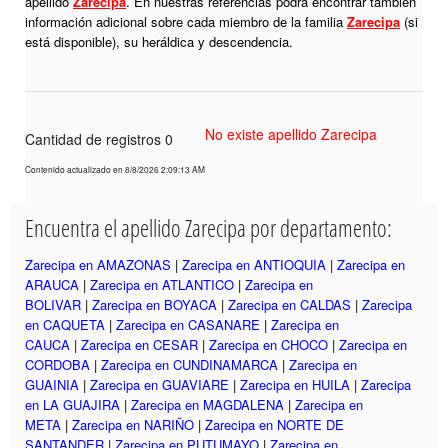
apellido
Zarecipa
. En nuestras referencias podrá encontrar también
información adicional sobre cada miembro de la familia
Zarecipa
(si
está disponible), su heráldica y descendencia.
No existe apellido Zarecipa
Cantidad de registros 0
Contenido actualizado en 8/8/2026 2:09:13 AM
Encuentra el apellido Zarecipa por departamento:
Zarecipa en AMAZONAS
|
Zarecipa en ANTIOQUIA
|
Zarecipa en
ARAUCA
|
Zarecipa en ATLANTICO
|
Zarecipa en
BOLIVAR
|
Zarecipa en BOYACA
|
Zarecipa en CALDAS
|
Zarecipa
en CAQUETA
|
Zarecipa en CASANARE
|
Zarecipa en
CAUCA
|
Zarecipa en CESAR
|
Zarecipa en CHOCO
|
Zarecipa en
CORDOBA
|
Zarecipa en CUNDINAMARCA
|
Zarecipa en
GUAINIA
|
Zarecipa en GUAVIARE
|
Zarecipa en HUILA
|
Zarecipa
en LA GUAJIRA
|
Zarecipa en MAGDALENA
|
Zarecipa en
META
|
Zarecipa en NARIÑO
|
Zarecipa en NORTE DE
SANTANDER
|
Zarecipa en PUTUMAYO
|
Zarecipa en