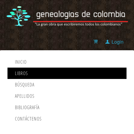
Login
INICIO
LIBROS
BÚSQUEDA
APELLIDOS
BIBLIOGRAFÍA
CONTÁCTENOS