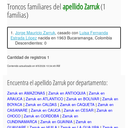
Troncos familiares del
apellido Zarruk
(1
familias)
1.
Jorge Mauricio Zarruk
, casado con
Luisa Fernanda
Estrada López
nacida en 1963 Bucaramanga, Colombia
Descendientes: 0
Cantidad de registros 1
Contenido actualizado en 8/5/2026 10:34:49 AM
Encuentra el apellido Zarruk por departamento:
Zarruk en AMAZONAS
|
Zarruk en ANTIOQUIA
|
Zarruk en
ARAUCA
|
Zarruk en ATLANTICO
|
Zarruk en BOLIVAR
|
Zarruk en
BOYACA
|
Zarruk en CALDAS
|
Zarruk en CAQUETA
|
Zarruk en
CASANARE
|
Zarruk en CAUCA
|
Zarruk en CESAR
|
Zarruk en
CHOCO
|
Zarruk en CORDOBA
|
Zarruk en
CUNDINAMARCA
|
Zarruk en GUAINIA
|
Zarruk en
GUAVIARE
|
Zarruk en HUILA
|
Zarruk en LA GUAJIRA
|
Zarruk en