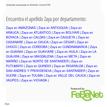
Contenido actualizado en 8/6/2026 12:52:00 PM
Encuentra el apellido Zaya por departamento:
Zaya en AMAZONAS
|
Zaya en ANTIOQUIA
|
Zaya en
ARAUCA
|
Zaya en ATLANTICO
|
Zaya en BOLIVAR
|
Zaya en
BOYACA
|
Zaya en CALDAS
|
Zaya en CAQUETA
|
Zaya en
CASANARE
|
Zaya en CAUCA
|
Zaya en CESAR
|
Zaya en
CHOCO
|
Zaya en CORDOBA
|
Zaya en CUNDINAMARCA
|
Zaya
en GUAINIA
|
Zaya en GUAVIARE
|
Zaya en HUILA
|
Zaya en LA
GUAJIRA
|
Zaya en MAGDALENA
|
Zaya en META
|
Zaya en
NARIÑO
|
Zaya en NORTE DE SANTANDER
|
Zaya en
PUTUMAYO
|
Zaya en QUINDIO
|
Zaya en RISARALDA
|
Zaya en
SAN ANDRES Y PROVIDENCIA
|
Zaya en SANTANDER
|
Zaya en
SUCRE
|
Zaya en TOLIMA
|
Zaya en VALLE DEL CAUCA
|
Zaya en
VAUPES
|
Zaya en VICHADA
|
Zaya