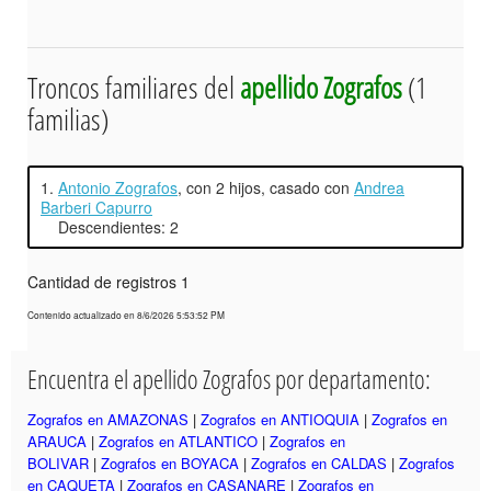
Troncos familiares del
apellido Zografos
(1
familias)
1.
Antonio Zografos
, con 2 hijos, casado con
Andrea
Barberi Capurro
Descendientes: 2
Cantidad de registros 1
Contenido actualizado en 8/6/2026 5:53:52 PM
Encuentra el apellido Zografos por departamento:
Zografos en AMAZONAS
|
Zografos en ANTIOQUIA
|
Zografos en
ARAUCA
|
Zografos en ATLANTICO
|
Zografos en
BOLIVAR
|
Zografos en BOYACA
|
Zografos en CALDAS
|
Zografos
en CAQUETA
|
Zografos en CASANARE
|
Zografos en