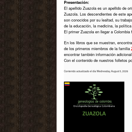
Presentación:
El apellido Zuazola es un apellido de o
Zuazola. Los descendientes de este ap
son conocidos por su lealtad, su trabajo
de la educación, la medicina, la polític
El primer Zuazola en llegar a Colombia 
En los libros que se muestran, encontrar
de los primeros miembros de la familia
encontrar también información adiciona
Con el contenido de nuestros folletos 
Contenido actualizado el día Wednesday, August 5, 2026