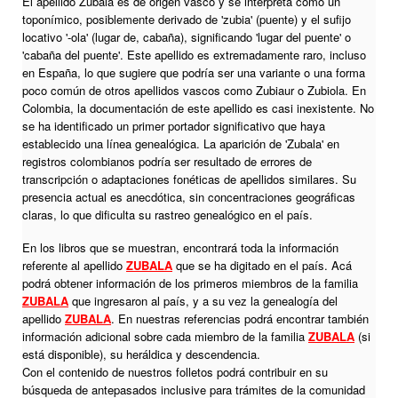
El apellido Zubala es de origen vasco y se interpreta como un
toponímico, posiblemente derivado de 'zubia' (puente) y el sufijo
locativo '-ola' (lugar de, cabaña), significando 'lugar del puente' o
'cabaña del puente'. Este apellido es extremadamente raro, incluso
en España, lo que sugiere que podría ser una variante o una forma
poco común de otros apellidos vascos como Zubiaur o Zubiola. En
Colombia, la documentación de este apellido es casi inexistente. No
se ha identificado un primer portador significativo que haya
establecido una línea genealógica. La aparición de 'Zubala' en
registros colombianos podría ser resultado de errores de
transcripción o adaptaciones fonéticas de apellidos similares. Su
presencia actual es anecdótica, sin concentraciones geográficas
claras, lo que dificulta su rastreo genealógico en el país.
En los libros que se muestran, encontrará toda la información
referente al apellido
ZUBALA
que se ha digitado en el país. Acá
podrá obtener información de los primeros miembros de la familia
ZUBALA
que ingresaron al país, y a su vez la genealogía del
apellido
ZUBALA
. En nuestras referencias podrá encontrar también
información adicional sobre cada miembro de la familia
ZUBALA
(si
está disponible), su heráldica y descendencia.
Con el contenido de nuestros folletos podrá contribuir en su
búsqueda de antepasados inclusive para trámites de la comunidad