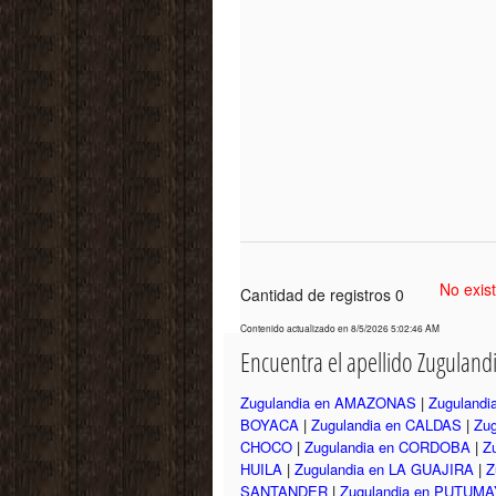
No exis
Cantidad de registros 0
Contenido actualizado en 8/5/2026 5:02:46 AM
Encuentra el apellido Zugulan
Zugulandia en AMAZONAS
|
Zuguland
BOYACA
|
Zugulandia en CALDAS
|
Zu
CHOCO
|
Zugulandia en CORDOBA
|
Z
HUILA
|
Zugulandia en LA GUAJIRA
|
Z
SANTANDER
|
Zugulandia en PUTUM