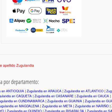
te apellido Zugulandia
dia por departamento:
ia en ANTIOQUIA
|
Zugulandia en ARAUCA
|
Zugulandia en ATLANTICO
|
Zug
gulandia en CAQUETA
|
Zugulandia en CASANARE
|
Zugulandia en CAUCA
|
ugulandia en CUNDINAMARCA
|
Zugulandia en GUAINIA
|
Zugulandia en G
ugulandia en MAGDALENA
|
Zugulandia en META
|
Zugulandia en NARIÑO
|
AYO
|
Zugulandia en QUINDIO
|
Zugulandia en RISARALDA
|
Zugulandia en 