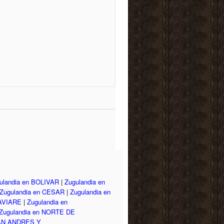
ulandia en BOLIVAR
|
Zugulandia en
Zugulandia en CESAR
|
Zugulandia en
UAVIARE
|
Zugulandia en
Zugulandia en NORTE DE
SAN ANDRES Y