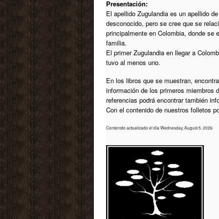
Presentación:
El apellido Zugulandia es un apellido de
desconocido, pero se cree que se relaci
principalmente en Colombia, donde se es
familia.
El primer Zugulandia en llegar a Colom
tuvo al menos uno.
En los libros que se muestran, encontrar
información de los primeros miembros d
referencias podrá encontrar también in
Con el contenido de nuestros folletos 
Contenido actualizado el día Wednesday, August 5, 2026