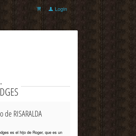
Login
.
HODGES
nto de RISARALDA
odges es el hijo de Roger, que es un