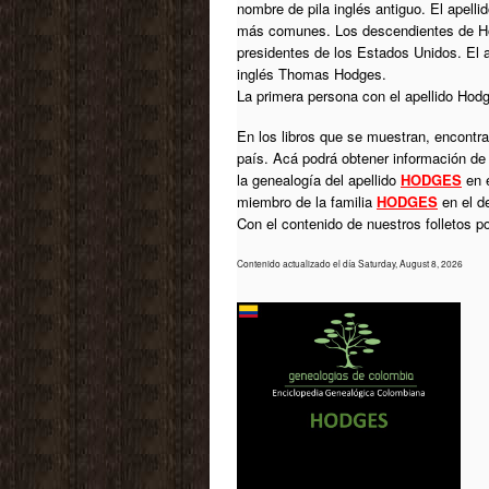
nombre de pila inglés antiguo. El apel
más comunes. Los descendientes de Hod
presidentes de los Estados Unidos. El a
inglés Thomas Hodges.
La primera persona con el apellido Hod
En los libros que se muestran, encontrar
país. Acá podrá obtener información de
la genealogía del apellido
HODGES
en e
miembro de la familia
HODGES
en el d
Con el contenido de nuestros folletos 
Contenido actualizado el día Saturday, August 8, 2026