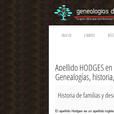
INICIO
LIBROS
BÚ
Apellido HODGES en 
Genealogías, histori
Historia de familias y d
El apellido Hodges es un apellido inglé