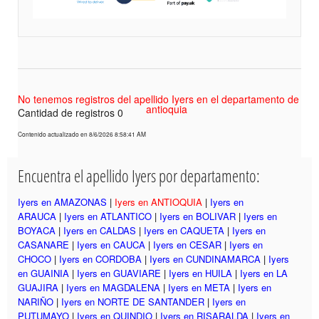
No tenemos registros del apellido Iyers en el departamento de
antioquia
Cantidad de registros 0
Contenido actualizado en 8/6/2026 8:58:41 AM
Encuentra el apellido Iyers por departamento:
Iyers en AMAZONAS
|
Iyers en ANTIOQUIA
|
Iyers en
ARAUCA
|
Iyers en ATLANTICO
|
Iyers en BOLIVAR
|
Iyers en
BOYACA
|
Iyers en CALDAS
|
Iyers en CAQUETA
|
Iyers en
CASANARE
|
Iyers en CAUCA
|
Iyers en CESAR
|
Iyers en
CHOCO
|
Iyers en CORDOBA
|
Iyers en CUNDINAMARCA
|
Iyers
en GUAINIA
|
Iyers en GUAVIARE
|
Iyers en HUILA
|
Iyers en LA
GUAJIRA
|
Iyers en MAGDALENA
|
Iyers en META
|
Iyers en
NARIÑO
|
Iyers en NORTE DE SANTANDER
|
Iyers en
PUTUMAYO
|
Iyers en QUINDIO
|
Iyers en RISARALDA
|
Iyers en