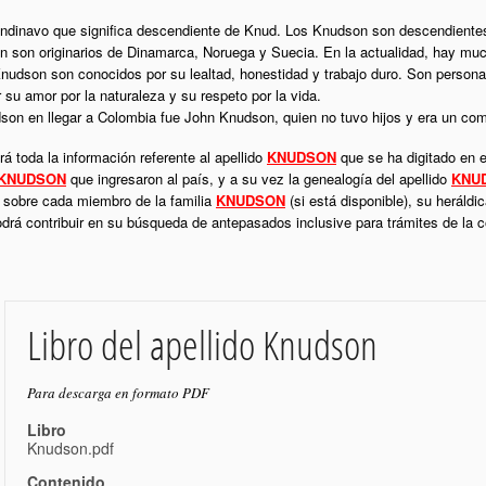
candinavo que significa descendiente de Knud. Los Knudson son descendiente
on son originarios de Dinamarca, Noruega y Suecia. En la actualidad, hay m
Knudson son conocidos por su lealtad, honestidad y trabajo duro. Son person
su amor por la naturaleza y su respeto por la vida.
dson en llegar a Colombia fue John Knudson, quien no tuvo hijos y era un com
á toda la información referente al apellido
KNUDSON
que se ha digitado en e
KNUDSON
que ingresaron al país, y a su vez la genealogía del apellido
KNU
l sobre cada miembro de la familia
KNUDSON
(si está disponible), su heráld
podrá contribuir en su búsqueda de antepasados inclusive para trámites de la
Libro del apellido Knudson
Para descarga en formato PDF
Libro
Knudson.pdf
Contenido