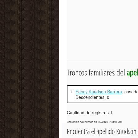
Troncos familiares del
ape
1.
Fancy Knudson Barrera
, casad
Descendientes: 0
Cantidad de registros 1
Contenido actualizado en 8/7/2026 5:03:30 AM
Encuentra el apellido Knudson