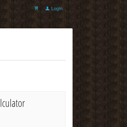
Login
lculator