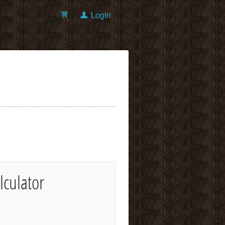
Login
lculator