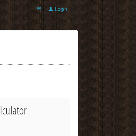
Login
lculator