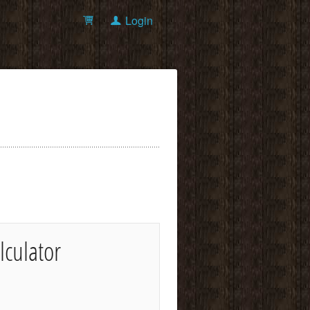
Login
lculator