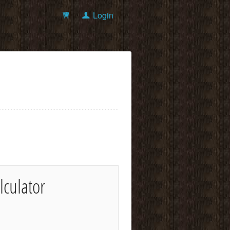
Login
lculator