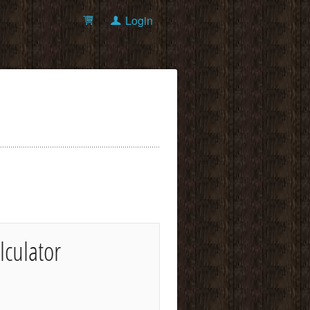
Login
lculator