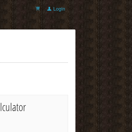
Login
lculator