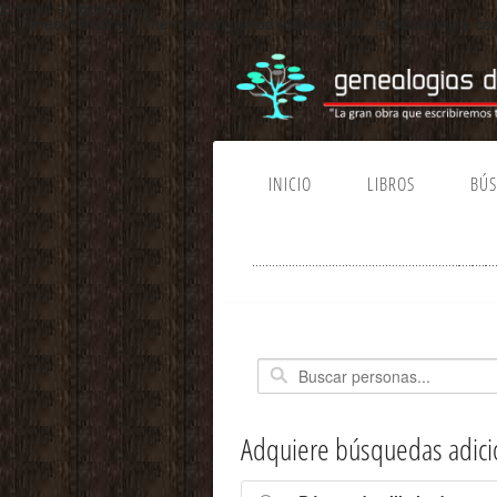
Errores en operacion:
1. Timeout expired. The timeout period elapsed prior to obtaining a 
INICIO
LIBROS
BÚ
Adquiere búsquedas adici