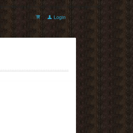
onnections were in use and max pool size was reached.
Login