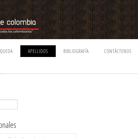
connection from the pool. This may have occurred because all pooled c
SQUEDA
APELLIDOS
BIBLIOGRAFÍA
CONTÁCTENOS
onales