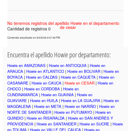
No tenemos registros del apellido Howie en el departamento
de cesar
Cantidad de registros 0
Contenido actualizado en 8/4/2026 8:57:48 PM
Encuentra el apellido Howie por departamento:
Howie en AMAZONAS
|
Howie en ANTIOQUIA
|
Howie en
ARAUCA
|
Howie en ATLANTICO
|
Howie en BOLIVAR
|
Howie en
BOYACA
|
Howie en CALDAS
|
Howie en CAQUETA
|
Howie en
CASANARE
|
Howie en CAUCA
|
Howie en CESAR
|
Howie en
CHOCO
|
Howie en CORDOBA
|
Howie en
CUNDINAMARCA
|
Howie en GUAINIA
|
Howie en
GUAVIARE
|
Howie en HUILA
|
Howie en LA GUAJIRA
|
Howie en
MAGDALENA
|
Howie en META
|
Howie en NARIÑO
|
Howie en
NORTE DE SANTANDER
|
Howie en PUTUMAYO
|
Howie en
QUINDIO
|
Howie en RISARALDA
|
Howie en SAN ANDRES Y
PROVIDENCIA
|
Howie en SANTANDER
|
Howie en SUCRE
|
Howie
en TOLIMA
|
Howie en VALLE DEL CAUCA
|
Howie en