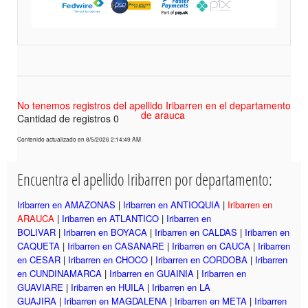
No tenemos registros del apellido Iribarren en el departamento
de arauca
Cantidad de registros 0
Contenido actualizado en 8/5/2026 2:14:49 AM
Encuentra el apellido Iribarren por departamento:
Iribarren en AMAZONAS
|
Iribarren en ANTIOQUIA
|
Iribarren en
ARAUCA
|
Iribarren en ATLANTICO
|
Iribarren en
BOLIVAR
|
Iribarren en BOYACA
|
Iribarren en CALDAS
|
Iribarren en
CAQUETA
|
Iribarren en CASANARE
|
Iribarren en CAUCA
|
Iribarren
en CESAR
|
Iribarren en CHOCO
|
Iribarren en CORDOBA
|
Iribarren
en CUNDINAMARCA
|
Iribarren en GUAINIA
|
Iribarren en
GUAVIARE
|
Iribarren en HUILA
|
Iribarren en LA
GUAJIRA
|
Iribarren en MAGDALENA
|
Iribarren en META
|
Iribarren