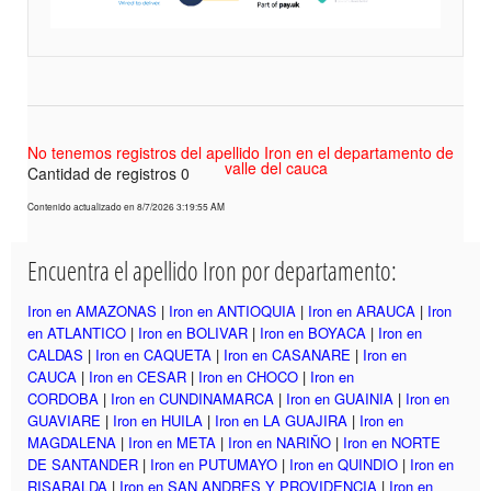
No tenemos registros del apellido Iron en el departamento de
valle del cauca
Cantidad de registros 0
Contenido actualizado en 8/7/2026 3:19:55 AM
Encuentra el apellido Iron por departamento:
Iron en AMAZONAS
|
Iron en ANTIOQUIA
|
Iron en ARAUCA
|
Iron
en ATLANTICO
|
Iron en BOLIVAR
|
Iron en BOYACA
|
Iron en
CALDAS
|
Iron en CAQUETA
|
Iron en CASANARE
|
Iron en
CAUCA
|
Iron en CESAR
|
Iron en CHOCO
|
Iron en
CORDOBA
|
Iron en CUNDINAMARCA
|
Iron en GUAINIA
|
Iron en
GUAVIARE
|
Iron en HUILA
|
Iron en LA GUAJIRA
|
Iron en
MAGDALENA
|
Iron en META
|
Iron en NARIÑO
|
Iron en NORTE
DE SANTANDER
|
Iron en PUTUMAYO
|
Iron en QUINDIO
|
Iron en
RISARALDA
|
Iron en SAN ANDRES Y PROVIDENCIA
|
Iron en