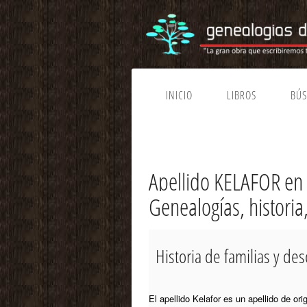
INICIO
LIBROS
BÚ
Apellido KELAFOR e
Genealogías, historia
Historia de familias y 
El apellido Kelafor es un apellido de or