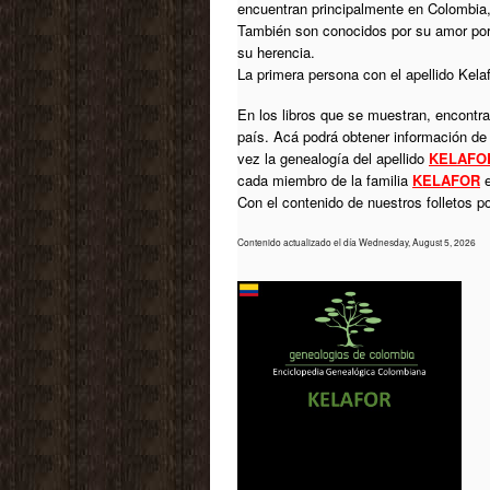
encuentran principalmente en Colombia, 
También son conocidos por su amor por 
su herencia.
La primera persona con el apellido Kela
En los libros que se muestran, encontrar
país. Acá podrá obtener información de
vez la genealogía del apellido
KELAFO
cada miembro de la familia
KELAFOR
e
Con el contenido de nuestros folletos 
Contenido actualizado el día Wednesday, August 5, 2026