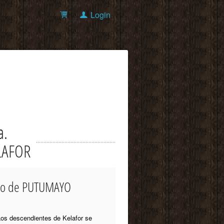
Login
a.
ELAFOR
ento de PUTUMAYO
 Los descendientes de Kelafor se