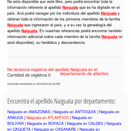
No esta disponible aun este libro, pero podrá encontrar toda la
información referente al apellido
Naiguata
que se ha digitado en el
país. Acá podrá navegar por los individuos del apellido
Naiguata
y
obtener toda la información de los primeros miembros de la familia
Naiguata
que ingresaron al país, y a su vez la genealogía del
apellido
Naiguata
. En nuestras referencias podrá encontrar también
información adicional sobre cada miembro de la familia
Naiguata
(si
está disponible), su heráldica y descendencia.
No tenemos registros del apellido Naiguata en el
departamento de atlantico
Cantidad de registros 0
Contenido actualizado en 8/5/2026 8:30:48 AM
Encuentra el apellido Naiguata por departamento:
Naiguata en AMAZONAS
|
Naiguata en ANTIOQUIA
|
Naiguata en
ARAUCA
|
Naiguata en ATLANTICO
|
Naiguata en
BOLIVAR
|
Naiguata en BOYACA
|
Naiguata en CALDAS
|
Naiguata
en CAQUETA
|
Naiguata en CASANARE
|
Naiguata en