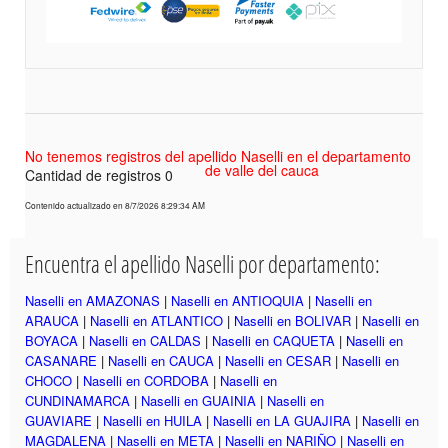
No tenemos registros del apellido Naselli en el departamento
de valle del cauca
Cantidad de registros 0
Contenido actualizado en 8/7/2026 8:29:34 AM
Encuentra el apellido Naselli por departamento:
Naselli en AMAZONAS
|
Naselli en ANTIOQUIA
|
Naselli en
ARAUCA
|
Naselli en ATLANTICO
|
Naselli en BOLIVAR
|
Naselli en
BOYACA
|
Naselli en CALDAS
|
Naselli en CAQUETA
|
Naselli en
CASANARE
|
Naselli en CAUCA
|
Naselli en CESAR
|
Naselli en
CHOCO
|
Naselli en CORDOBA
|
Naselli en
CUNDINAMARCA
|
Naselli en GUAINIA
|
Naselli en
GUAVIARE
|
Naselli en HUILA
|
Naselli en LA GUAJIRA
|
Naselli en
MAGDALENA
|
Naselli en META
|
Naselli en NARIÑO
|
Naselli en