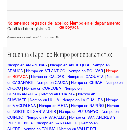
No tenemos registros del apellido Nempo en el departamento
de boyaca
Cantidad de registros 0
Contenido actualizado en 8/7/2026 6:00:05 AM
Encuentra el apellido Nempo por departamento:
Nempo en AMAZONAS
|
Nempo en ANTIOQUIA
|
Nempo en
ARAUCA
|
Nempo en ATLANTICO
|
Nempo en BOLIVAR
|
Nempo
en BOYACA
|
Nempo en CALDAS
|
Nempo en CAQUETA
|
Nempo
en CASANARE
|
Nempo en CAUCA
|
Nempo en CESAR
|
Nempo en
CHOCO
|
Nempo en CORDOBA
|
Nempo en
CUNDINAMARCA
|
Nempo en GUAINIA
|
Nempo en
GUAVIARE
|
Nempo en HUILA
|
Nempo en LA GUAJIRA
|
Nempo
en MAGDALENA
|
Nempo en META
|
Nempo en NARIÑO
|
Nempo
en NORTE DE SANTANDER
|
Nempo en PUTUMAYO
|
Nempo en
QUINDIO
|
Nempo en RISARALDA
|
Nempo en SAN ANDRES Y
PROVIDENCIA
|
Nempo en SANTANDER
|
Nempo en
SUCRE
|
Nempo en TOLIMA
|
Nempo en VALLE DEL