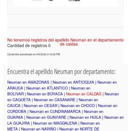
No tenemos registros del apellido Neuman en el departamento
de caldas
Cantidad de registros 0
Contenido actualizado en 8/5/2026 3:16:58 PM
Encuentra el apellido Neuman por departamento:
Neuman en AMAZONAS
|
Neuman en ANTIOQUIA
|
Neuman en
ARAUCA
|
Neuman en ATLANTICO
|
Neuman en
BOLIVAR
|
Neuman en BOYACA
|
Neuman en CALDAS
|
Neuman
en CAQUETA
|
Neuman en CASANARE
|
Neuman en
CAUCA
|
Neuman en CESAR
|
Neuman en CHOCO
|
Neuman en
CORDOBA
|
Neuman en CUNDINAMARCA
|
Neuman en
GUAINIA
|
Neuman en GUAVIARE
|
Neuman en HUILA
|
Neuman en
LA GUAJIRA
|
Neuman en MAGDALENA
|
Neuman en
META
|
Neuman en NARIÑO
|
Neuman en NORTE DE