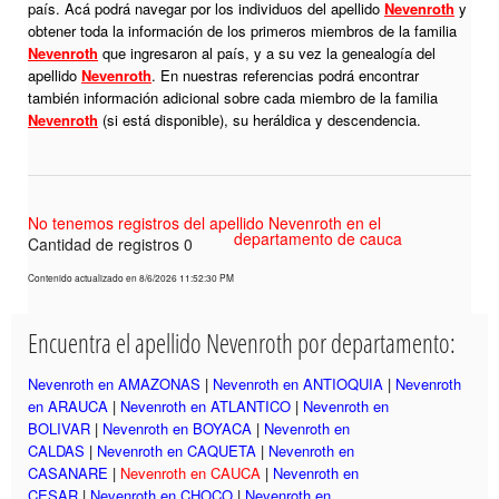
país. Acá podrá navegar por los individuos del apellido
Nevenroth
y
obtener toda la información de los primeros miembros de la familia
Nevenroth
que ingresaron al país, y a su vez la genealogía del
apellido
Nevenroth
. En nuestras referencias podrá encontrar
también información adicional sobre cada miembro de la familia
Nevenroth
(si está disponible), su heráldica y descendencia.
No tenemos registros del apellido Nevenroth en el
departamento de cauca
Cantidad de registros 0
Contenido actualizado en 8/6/2026 11:52:30 PM
Encuentra el apellido Nevenroth por departamento:
Nevenroth en AMAZONAS
|
Nevenroth en ANTIOQUIA
|
Nevenroth
en ARAUCA
|
Nevenroth en ATLANTICO
|
Nevenroth en
BOLIVAR
|
Nevenroth en BOYACA
|
Nevenroth en
CALDAS
|
Nevenroth en CAQUETA
|
Nevenroth en
CASANARE
|
Nevenroth en CAUCA
|
Nevenroth en
CESAR
|
Nevenroth en CHOCO
|
Nevenroth en