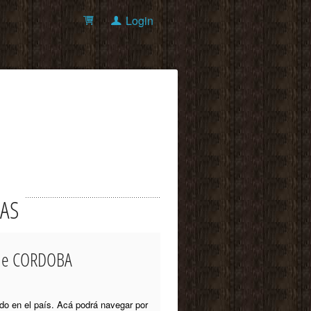
Login
OAS
o de CORDOBA
do en el país. Acá podrá navegar por