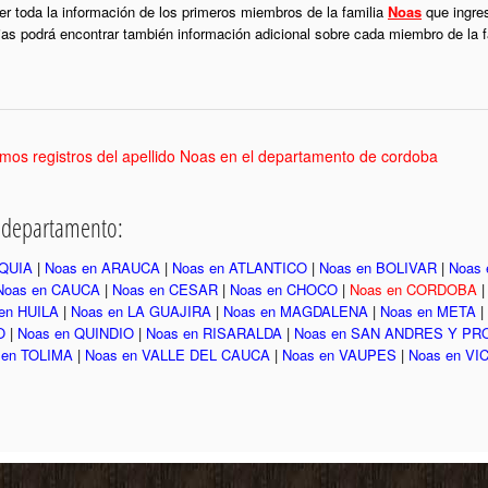
r toda la información de los primeros miembros de la familia
Noas
que ingres
ias podrá encontrar también información adicional sobre cada miembro de la 
mos registros del apellido Noas en el departamento de cordoba
r departamento:
OQUIA
|
Noas en ARAUCA
|
Noas en ATLANTICO
|
Noas en BOLIVAR
|
Noas
Noas en CAUCA
|
Noas en CESAR
|
Noas en CHOCO
|
Noas en CORDOBA
en HUILA
|
Noas en LA GUAJIRA
|
Noas en MAGDALENA
|
Noas en META
|
O
|
Noas en QUINDIO
|
Noas en RISARALDA
|
Noas en SAN ANDRES Y PR
 en TOLIMA
|
Noas en VALLE DEL CAUCA
|
Noas en VAUPES
|
Noas en VI