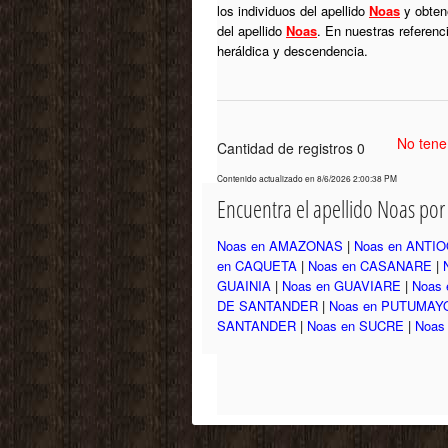
los individuos del apellido
Noas
y obtene
del apellido
Noas
. En nuestras referenc
heráldica y descendencia.
No tene
Cantidad de registros 0
Contenido actualizado en 8/6/2026 2:00:38 PM
Encuentra el apellido Noas po
Noas en AMAZONAS
|
Noas en ANTI
en CAQUETA
|
Noas en CASANARE
|
GUAINIA
|
Noas en GUAVIARE
|
Noas 
DE SANTANDER
|
Noas en PUTUMAY
SANTANDER
|
Noas en SUCRE
|
Noas