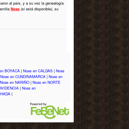
aron al país, y a su vez la genealogía
familia
Noas
(si está disponible), su
 en BOYACA
|
Noas en CALDAS
|
Noas
|
Noas en CUNDINAMARCA
|
Noas en
Noas en NARIÑO
|
Noas en NORTE
OVIDENCIA
|
Noas en
CHADA
|