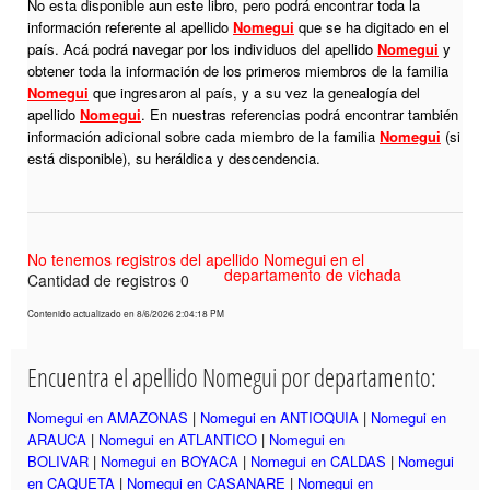
No esta disponible aun este libro, pero podrá encontrar toda la
información referente al apellido
Nomegui
que se ha digitado en el
país. Acá podrá navegar por los individuos del apellido
Nomegui
y
obtener toda la información de los primeros miembros de la familia
Nomegui
que ingresaron al país, y a su vez la genealogía del
apellido
Nomegui
. En nuestras referencias podrá encontrar también
información adicional sobre cada miembro de la familia
Nomegui
(si
está disponible), su heráldica y descendencia.
No tenemos registros del apellido Nomegui en el
departamento de vichada
Cantidad de registros 0
Contenido actualizado en 8/6/2026 2:04:18 PM
Encuentra el apellido Nomegui por departamento:
Nomegui en AMAZONAS
|
Nomegui en ANTIOQUIA
|
Nomegui en
ARAUCA
|
Nomegui en ATLANTICO
|
Nomegui en
BOLIVAR
|
Nomegui en BOYACA
|
Nomegui en CALDAS
|
Nomegui
en CAQUETA
|
Nomegui en CASANARE
|
Nomegui en