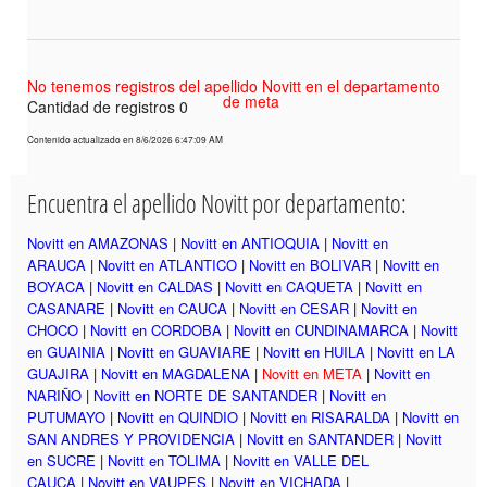
No tenemos registros del apellido Novitt en el departamento
de meta
Cantidad de registros 0
Contenido actualizado en 8/6/2026 6:47:09 AM
Encuentra el apellido Novitt por departamento:
Novitt en AMAZONAS
|
Novitt en ANTIOQUIA
|
Novitt en
ARAUCA
|
Novitt en ATLANTICO
|
Novitt en BOLIVAR
|
Novitt en
BOYACA
|
Novitt en CALDAS
|
Novitt en CAQUETA
|
Novitt en
CASANARE
|
Novitt en CAUCA
|
Novitt en CESAR
|
Novitt en
CHOCO
|
Novitt en CORDOBA
|
Novitt en CUNDINAMARCA
|
Novitt
en GUAINIA
|
Novitt en GUAVIARE
|
Novitt en HUILA
|
Novitt en LA
GUAJIRA
|
Novitt en MAGDALENA
|
Novitt en META
|
Novitt en
NARIÑO
|
Novitt en NORTE DE SANTANDER
|
Novitt en
PUTUMAYO
|
Novitt en QUINDIO
|
Novitt en RISARALDA
|
Novitt en
SAN ANDRES Y PROVIDENCIA
|
Novitt en SANTANDER
|
Novitt
en SUCRE
|
Novitt en TOLIMA
|
Novitt en VALLE DEL
CAUCA
|
Novitt en VAUPES
|
Novitt en VICHADA
|