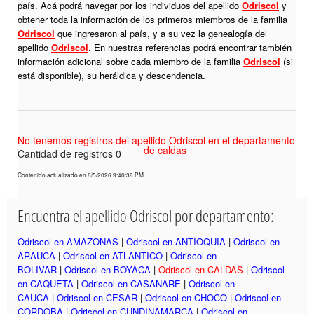
país. Acá podrá navegar por los individuos del apellido
Odriscol
y
obtener toda la información de los primeros miembros de la familia
Odriscol
que ingresaron al país, y a su vez la genealogía del
apellido
Odriscol
. En nuestras referencias podrá encontrar también
información adicional sobre cada miembro de la familia
Odriscol
(si
está disponible), su heráldica y descendencia.
No tenemos registros del apellido Odriscol en el departamento
de caldas
Cantidad de registros 0
Contenido actualizado en 8/5/2026 9:40:38 PM
Encuentra el apellido Odriscol por departamento:
Odriscol en AMAZONAS
|
Odriscol en ANTIOQUIA
|
Odriscol en
ARAUCA
|
Odriscol en ATLANTICO
|
Odriscol en
BOLIVAR
|
Odriscol en BOYACA
|
Odriscol en CALDAS
|
Odriscol
en CAQUETA
|
Odriscol en CASANARE
|
Odriscol en
CAUCA
|
Odriscol en CESAR
|
Odriscol en CHOCO
|
Odriscol en
CORDOBA
|
Odriscol en CUNDINAMARCA
|
Odriscol en