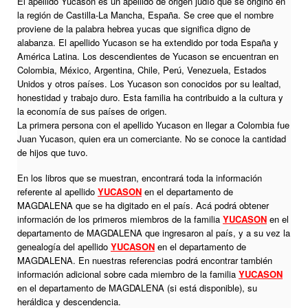
El apellido Yucason es un apellido de origen judío que se originó en
la región de Castilla-La Mancha, España. Se cree que el nombre
proviene de la palabra hebrea yucas que significa digno de
alabanza. El apellido Yucason se ha extendido por toda España y
América Latina. Los descendientes de Yucason se encuentran en
Colombia, México, Argentina, Chile, Perú, Venezuela, Estados
Unidos y otros países. Los Yucason son conocidos por su lealtad,
honestidad y trabajo duro. Esta familia ha contribuido a la cultura y
la economía de sus países de origen.
La primera persona con el apellido Yucason en llegar a Colombia fue
Juan Yucason, quien era un comerciante. No se conoce la cantidad
de hijos que tuvo.
En los libros que se muestran, encontrará toda la información
referente al apellido
YUCASON
en el departamento de
MAGDALENA que se ha digitado en el país. Acá podrá obtener
información de los primeros miembros de la familia
YUCASON
en el
departamento de MAGDALENA que ingresaron al país, y a su vez la
genealogía del apellido
YUCASON
en el departamento de
MAGDALENA. En nuestras referencias podrá encontrar también
información adicional sobre cada miembro de la familia
YUCASON
en el departamento de MAGDALENA (si está disponible), su
heráldica y descendencia.