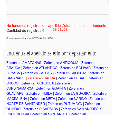
No tenemos registros del apellido Zeferin en el departamento
de cauca
Cantidad de registros 0
Contenido actualizado en 8/5/2026 6:35:15 PM
Encuentra el apellido Zeferin por departamento:
Zeferin en AMAZONAS
|
Zeferin en ANTIOQUIA
|
Zeferin en
ARAUCA
|
Zeferin en ATLANTICO
|
Zeferin en BOLIVAR
|
Zeferin en
BOYACA
|
Zeferin en CALDAS
|
Zeferin en CAQUETA
|
Zeferin en
CASANARE
|
Zeferin en CAUCA
|
Zeferin en CESAR
|
Zeferin en
CHOCO
|
Zeferin en CORDOBA
|
Zeferin en
CUNDINAMARCA
|
Zeferin en GUAINIA
|
Zeferin en
GUAVIARE
|
Zeferin en HUILA
|
Zeferin en LA GUAJIRA
|
Zeferin en
MAGDALENA
|
Zeferin en META
|
Zeferin en NARIÑO
|
Zeferin en
NORTE DE SANTANDER
|
Zeferin en PUTUMAYO
|
Zeferin en
QUINDIO
|
Zeferin en RISARALDA
|
Zeferin en SAN ANDRES Y
PROVIDENCIA
|
Zeferin en SANTANDER
|
Zeferin en