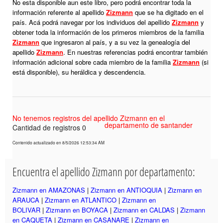
No esta disponible aun este libro, pero podrá encontrar toda la
información referente al apellido
Zizmann
que se ha digitado en el
país. Acá podrá navegar por los individuos del apellido
Zizmann
y
obtener toda la información de los primeros miembros de la familia
Zizmann
que ingresaron al país, y a su vez la genealogía del
apellido
Zizmann
. En nuestras referencias podrá encontrar también
información adicional sobre cada miembro de la familia
Zizmann
(si
está disponible), su heráldica y descendencia.
No tenemos registros del apellido Zizmann en el
departamento de santander
Cantidad de registros 0
Contenido actualizado en 8/5/2026 12:53:34 AM
Encuentra el apellido Zizmann por departamento:
Zizmann en AMAZONAS
|
Zizmann en ANTIOQUIA
|
Zizmann en
ARAUCA
|
Zizmann en ATLANTICO
|
Zizmann en
BOLIVAR
|
Zizmann en BOYACA
|
Zizmann en CALDAS
|
Zizmann
en CAQUETA
|
Zizmann en CASANARE
|
Zizmann en