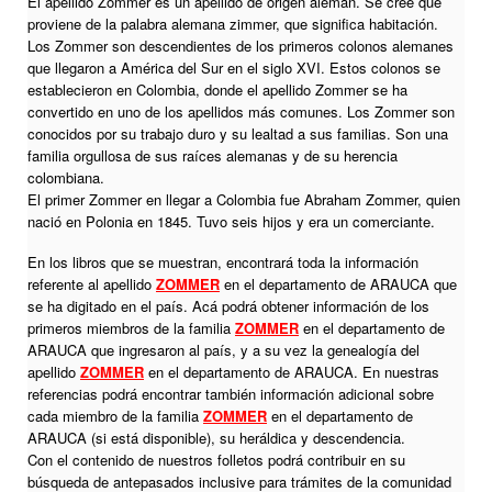
El apellido Zommer es un apellido de origen alemán. Se cree que
proviene de la palabra alemana zimmer, que significa habitación.
Los Zommer son descendientes de los primeros colonos alemanes
que llegaron a América del Sur en el siglo XVI. Estos colonos se
establecieron en Colombia, donde el apellido Zommer se ha
convertido en uno de los apellidos más comunes. Los Zommer son
conocidos por su trabajo duro y su lealtad a sus familias. Son una
familia orgullosa de sus raíces alemanas y de su herencia
colombiana.
El primer Zommer en llegar a Colombia fue Abraham Zommer, quien
nació en Polonia en 1845. Tuvo seis hijos y era un comerciante.
En los libros que se muestran, encontrará toda la información
referente al apellido
ZOMMER
en el departamento de ARAUCA que
se ha digitado en el país. Acá podrá obtener información de los
primeros miembros de la familia
ZOMMER
en el departamento de
ARAUCA que ingresaron al país, y a su vez la genealogía del
apellido
ZOMMER
en el departamento de ARAUCA. En nuestras
referencias podrá encontrar también información adicional sobre
cada miembro de la familia
ZOMMER
en el departamento de
ARAUCA (si está disponible), su heráldica y descendencia.
Con el contenido de nuestros folletos podrá contribuir en su
búsqueda de antepasados inclusive para trámites de la comunidad