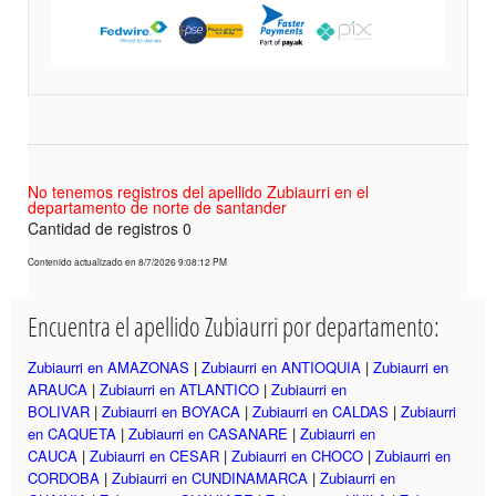
No tenemos registros del apellido Zubiaurri en el
departamento de norte de santander
Cantidad de registros 0
Contenido actualizado en 8/7/2026 9:08:12 PM
Encuentra el apellido Zubiaurri por departamento:
Zubiaurri en AMAZONAS
|
Zubiaurri en ANTIOQUIA
|
Zubiaurri en
ARAUCA
|
Zubiaurri en ATLANTICO
|
Zubiaurri en
BOLIVAR
|
Zubiaurri en BOYACA
|
Zubiaurri en CALDAS
|
Zubiaurri
en CAQUETA
|
Zubiaurri en CASANARE
|
Zubiaurri en
CAUCA
|
Zubiaurri en CESAR
|
Zubiaurri en CHOCO
|
Zubiaurri en
CORDOBA
|
Zubiaurri en CUNDINAMARCA
|
Zubiaurri en