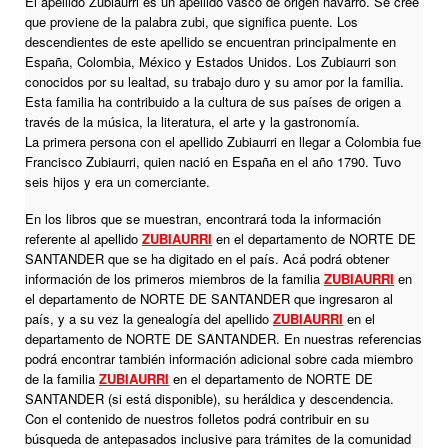
El apellido Zubiaurri es un apellido vasco de origen navarro. Se cree
que proviene de la palabra zubi, que significa puente. Los
descendientes de este apellido se encuentran principalmente en
España, Colombia, México y Estados Unidos. Los Zubiaurri son
conocidos por su lealtad, su trabajo duro y su amor por la familia.
Esta familia ha contribuido a la cultura de sus países de origen a
través de la música, la literatura, el arte y la gastronomía.
La primera persona con el apellido Zubiaurri en llegar a Colombia fue
Francisco Zubiaurri, quien nació en España en el año 1790. Tuvo
seis hijos y era un comerciante.
En los libros que se muestran, encontrará toda la información
referente al apellido
ZUBIAURRI
en el departamento de NORTE DE
SANTANDER que se ha digitado en el país. Acá podrá obtener
información de los primeros miembros de la familia
ZUBIAURRI
en
el departamento de NORTE DE SANTANDER que ingresaron al
país, y a su vez la genealogía del apellido
ZUBIAURRI
en el
departamento de NORTE DE SANTANDER. En nuestras referencias
podrá encontrar también información adicional sobre cada miembro
de la familia
ZUBIAURRI
en el departamento de NORTE DE
SANTANDER (si está disponible), su heráldica y descendencia.
Con el contenido de nuestros folletos podrá contribuir en su
búsqueda de antepasados inclusive para trámites de la comunidad