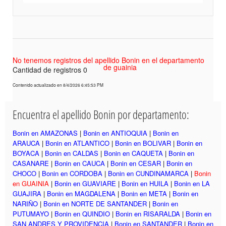
No tenemos registros del apellido Bonin en el departamento
de guainia
Cantidad de registros 0
Contenido actualizado en 8/4/2026 6:45:53 PM
Encuentra el apellido Bonin por departamento:
Bonin en AMAZONAS
|
Bonin en ANTIOQUIA
|
Bonin en
ARAUCA
|
Bonin en ATLANTICO
|
Bonin en BOLIVAR
|
Bonin en
BOYACA
|
Bonin en CALDAS
|
Bonin en CAQUETA
|
Bonin en
CASANARE
|
Bonin en CAUCA
|
Bonin en CESAR
|
Bonin en
CHOCO
|
Bonin en CORDOBA
|
Bonin en CUNDINAMARCA
|
Bonin
en GUAINIA
|
Bonin en GUAVIARE
|
Bonin en HUILA
|
Bonin en LA
GUAJIRA
|
Bonin en MAGDALENA
|
Bonin en META
|
Bonin en
NARIÑO
|
Bonin en NORTE DE SANTANDER
|
Bonin en
PUTUMAYO
|
Bonin en QUINDIO
|
Bonin en RISARALDA
|
Bonin en
SAN ANDRES Y PROVIDENCIA
|
Bonin en SANTANDER
|
Bonin en