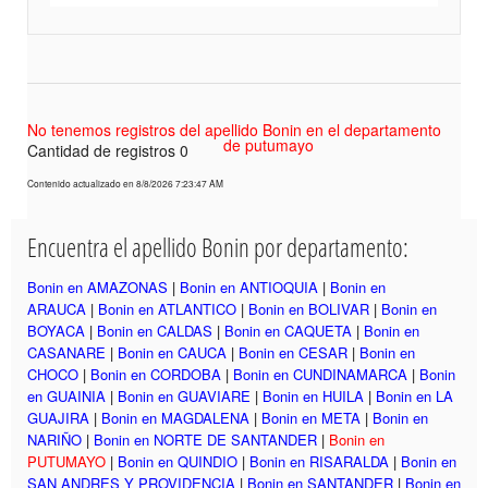
No tenemos registros del apellido Bonin en el departamento
de putumayo
Cantidad de registros 0
Contenido actualizado en 8/8/2026 7:23:47 AM
Encuentra el apellido Bonin por departamento:
Bonin en AMAZONAS
|
Bonin en ANTIOQUIA
|
Bonin en
ARAUCA
|
Bonin en ATLANTICO
|
Bonin en BOLIVAR
|
Bonin en
BOYACA
|
Bonin en CALDAS
|
Bonin en CAQUETA
|
Bonin en
CASANARE
|
Bonin en CAUCA
|
Bonin en CESAR
|
Bonin en
CHOCO
|
Bonin en CORDOBA
|
Bonin en CUNDINAMARCA
|
Bonin
en GUAINIA
|
Bonin en GUAVIARE
|
Bonin en HUILA
|
Bonin en LA
GUAJIRA
|
Bonin en MAGDALENA
|
Bonin en META
|
Bonin en
NARIÑO
|
Bonin en NORTE DE SANTANDER
|
Bonin en
PUTUMAYO
|
Bonin en QUINDIO
|
Bonin en RISARALDA
|
Bonin en
SAN ANDRES Y PROVIDENCIA
|
Bonin en SANTANDER
|
Bonin en