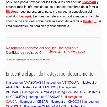
país. Acá podrá navegar por los individuos del apellido
Illastegui
y
obtener toda la información de los primeros miembros de la familia
Illastegui
que ingresaron al país, y a su vez la genealogía del
apellido
Illastegui
. En nuestras referencias podrá encontrar también
información adicional sobre cada miembro de la familia
Illastegui
(si
está disponible), su heráldica y descendencia.
No tenemos registros del apellido Illastegui en el
departamento de cauca
Cantidad de registros 0
Contenido actualizado en 8/8/2026 2:05:15 AM
Encuentra el apellido Illastegui por departamento:
Illastegui en AMAZONAS
|
Illastegui en ANTIOQUIA
|
Illastegui en
ARAUCA
|
Illastegui en ATLANTICO
|
Illastegui en
BOLIVAR
|
Illastegui en BOYACA
|
Illastegui en CALDAS
|
Illastegui
en CAQUETA
|
Illastegui en CASANARE
|
Illastegui en
CAUCA
|
Illastegui en CESAR
|
Illastegui en CHOCO
|
Illastegui en
CORDOBA
|
Illastegui en CUNDINAMARCA
|
Illastegui en