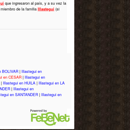
gui
que ingresaron al país, y a su vez la
 miembro de la familia
Illastegui
(si
 en BOLIVAR
|
Illastegui en
gui en CESAR
|
Illastegui en
|
Illastegui en HUILA
|
Illastegui en LA
ANDER
|
Illastegui en
astegui en SANTANDER
|
Illastegui en