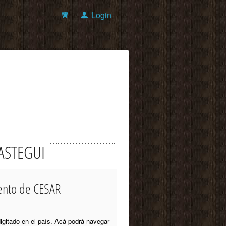
Login
LLASTEGUI
mento de CESAR
igitado en el país. Acá podrá navegar