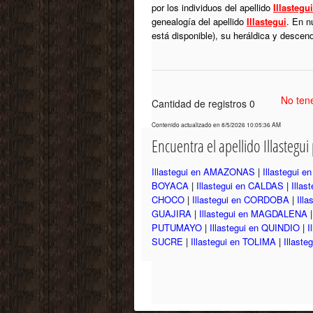
por los individuos del apellido
Illastegui
genealogía del apellido
Illastegui
. En n
está disponible), su heráldica y descen
No tene
Cantidad de registros 0
Contenido actualizado en 8/5/2026 10:05:36 AM
Encuentra el apellido Illastegu
Illastegui en AMAZONAS
|
Illastegui 
BOYACA
|
Illastegui en CALDAS
|
Illa
CHOCO
|
Illastegui en CORDOBA
|
Ill
GUAJIRA
|
Illastegui en MAGDALENA
PUTUMAYO
|
Illastegui en QUINDIO
|
I
SUCRE
|
Illastegui en TOLIMA
|
Illast