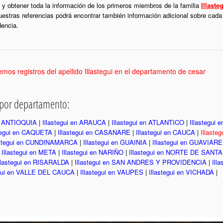
y obtener toda la información de los primeros miembros de la familia
Illaste
uestras referencias podrá encontrar también información adicional sobre cada
dencia.
mos registros del apellido Illastegui en el departamento de cesar
i por departamento:
en ANTIOQUIA
|
Illastegui en ARAUCA
|
Illastegui en ATLANTICO
|
Illastegui
stegui en CAQUETA
|
Illastegui en CASANARE
|
Illastegui en CAUCA
|
Illaste
astegui en CUNDINAMARCA
|
Illastegui en GUAINIA
|
Illastegui en GUAVIARE
|
Illastegui en META
|
Illastegui en NARIÑO
|
Illastegui en NORTE DE SANT
llastegui en RISARALDA
|
Illastegui en SAN ANDRES Y PROVIDENCIA
|
Ill
egui en VALLE DEL CAUCA
|
Illastegui en VAUPES
|
Illastegui en VICHADA
|