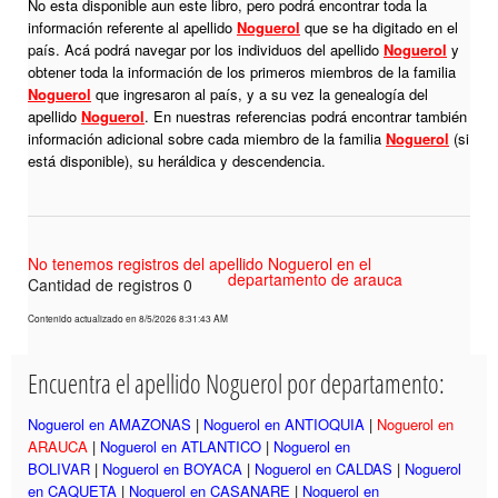
No esta disponible aun este libro, pero podrá encontrar toda la
información referente al apellido
Noguerol
que se ha digitado en el
país. Acá podrá navegar por los individuos del apellido
Noguerol
y
obtener toda la información de los primeros miembros de la familia
Noguerol
que ingresaron al país, y a su vez la genealogía del
apellido
Noguerol
. En nuestras referencias podrá encontrar también
información adicional sobre cada miembro de la familia
Noguerol
(si
está disponible), su heráldica y descendencia.
No tenemos registros del apellido Noguerol en el
departamento de arauca
Cantidad de registros 0
Contenido actualizado en 8/5/2026 8:31:43 AM
Encuentra el apellido Noguerol por departamento:
Noguerol en AMAZONAS
|
Noguerol en ANTIOQUIA
|
Noguerol en
ARAUCA
|
Noguerol en ATLANTICO
|
Noguerol en
BOLIVAR
|
Noguerol en BOYACA
|
Noguerol en CALDAS
|
Noguerol
en CAQUETA
|
Noguerol en CASANARE
|
Noguerol en