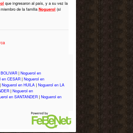
ol
que ingresaron al país, y a su vez la
 miembro de la familia
Noguerol
(si
rca
n BOLIVAR
|
Noguerol en
l en CESAR
|
Noguerol en
|
Noguerol en HUILA
|
Noguerol en LA
ANDER
|
Noguerol en
uerol en SANTANDER
|
Noguerol en