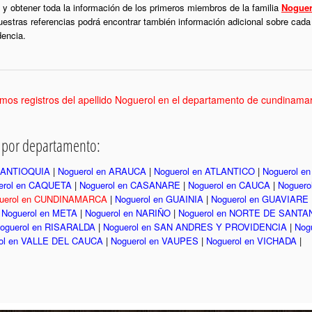
y obtener toda la información de los primeros miembros de la familia
Noguer
uestras referencias podrá encontrar también información adicional sobre cada
dencia.
mos registros del apellido Noguerol en el departamento de cundinama
l por departamento:
n ANTIOQUIA
|
Noguerol en ARAUCA
|
Noguerol en ATLANTICO
|
Noguerol e
erol en CAQUETA
|
Noguerol en CASANARE
|
Noguerol en CAUCA
|
Noguero
uerol en CUNDINAMARCA
|
Noguerol en GUAINIA
|
Noguerol en GUAVIARE
|
Noguerol en META
|
Noguerol en NARIÑO
|
Noguerol en NORTE DE SANT
oguerol en RISARALDA
|
Noguerol en SAN ANDRES Y PROVIDENCIA
|
Nog
ol en VALLE DEL CAUCA
|
Noguerol en VAUPES
|
Noguerol en VICHADA
|