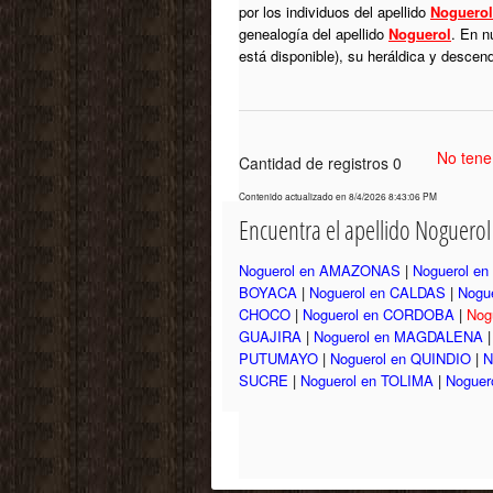
por los individuos del apellido
Noguerol
genealogía del apellido
Noguerol
. En n
está disponible), su heráldica y descen
No tene
Cantidad de registros 0
Contenido actualizado en 8/4/2026 8:43:06 PM
Encuentra el apellido Noguero
Noguerol en AMAZONAS
|
Noguerol e
BOYACA
|
Noguerol en CALDAS
|
Nogu
CHOCO
|
Noguerol en CORDOBA
|
Nog
GUAJIRA
|
Noguerol en MAGDALENA
PUTUMAYO
|
Noguerol en QUINDIO
|
N
SUCRE
|
Noguerol en TOLIMA
|
Noguer