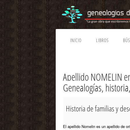
INICIO
LIBROS
BÚ
Apellido NOMELIN e
Genealogías, histori
Historia de familias y 
El apellido Nomelin es un apellido de o