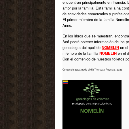
encuentran principalmente en Francia, 
amor por la familia. Esta familia ha co
de actividades comerciales y profesiona
El primer miembro de la familia Nomelin
Anne.
En los libros que se muestran, encontrar
Acá podrá obtener información de los p
genealogía del apellido
NOMELIN
en el
miembro de la familia
NOMELIN
en el d
Con el contenido de nuestros folletos 
Contenido actualizado el día Thursday, August 6, 2026