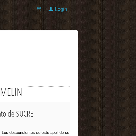
Login
NOMELIN
nto de SUCRE
. Los descendientes de este apellido se