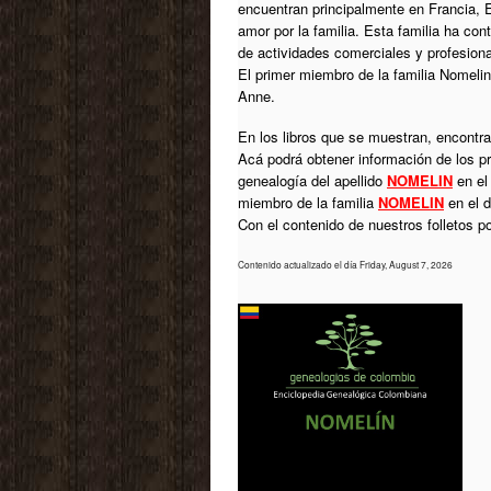
encuentran principalmente en Francia, 
amor por la familia. Esta familia ha co
de actividades comerciales y profesiona
El primer miembro de la familia Nomelin
Anne.
En los libros que se muestran, encontrar
Acá podrá obtener información de los p
genealogía del apellido
NOMELIN
en el
miembro de la familia
NOMELIN
en el d
Con el contenido de nuestros folletos 
Contenido actualizado el día Friday, August 7, 2026