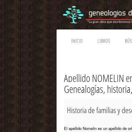
INICIO
LIBROS
BÚ
Apellido NOMELIN en
Genealogías, histori
Historia de familias y d
El apellido Nomelin es un apellido de o