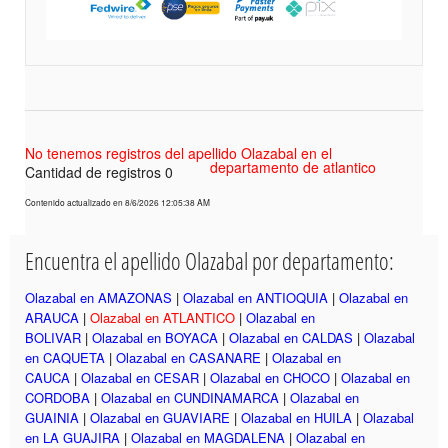
No tenemos registros del apellido Olazabal en el
departamento de atlantico
Cantidad de registros 0
Contenido actualizado en 8/6/2026 12:05:38 AM
Encuentra el apellido Olazabal por departamento:
Olazabal en AMAZONAS
|
Olazabal en ANTIOQUIA
|
Olazabal en
ARAUCA
|
Olazabal en ATLANTICO
|
Olazabal en
BOLIVAR
|
Olazabal en BOYACA
|
Olazabal en CALDAS
|
Olazabal
en CAQUETA
|
Olazabal en CASANARE
|
Olazabal en
CAUCA
|
Olazabal en CESAR
|
Olazabal en CHOCO
|
Olazabal en
CORDOBA
|
Olazabal en CUNDINAMARCA
|
Olazabal en
GUAINIA
|
Olazabal en GUAVIARE
|
Olazabal en HUILA
|
Olazabal
en LA GUAJIRA
|
Olazabal en MAGDALENA
|
Olazabal en