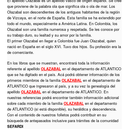
El apellido Olazabal es un apellido vasco de origen español. Se cree
que proviene de la palabra ola que significa ola o ola de mar. Los
Olazabal son descendientes de los antiguos habitantes de la región
de Vizcaya, en el norte de España. Esta familia se ha extendido por
todo el mundo, especialmente a América Latina. En Colombia, los
Olazabal son una familia numerosa y respetada. Se les conoce por
su trabajo duro, su lealtad y su amor por la familia.
El primer Olazabal en llegar a Colombia fue Juan Olazabal, quien
nació en España en el siglo XVI. Tuvo dos hijos. Su profesión era la
de comerciante.
En los libros que se muestran, encontrará toda la información
referente al apellido
OLAZABAL
en el departamento de ATLANTICO
que se ha digitado en el país. Acá podrá obtener información de los
primeros miembros de la familia
OLAZABAL
en el departamento de
ATLANTICO que ingresaron al país, y a su vez la genealogía del
apellido
OLAZABAL
en el departamento de ATLANTICO. En
nuestras referencias podrá encontrar también información adicional
sobre cada miembro de la familia
OLAZABAL
en el departamento
de ATLANTICO (si está disponible), su heráldica y descendencia.
Con el contenido de nuestros folletos podrá contribuir en su
búsqueda de antepasados inclusive para trámites de la comunidad
SEFARDI