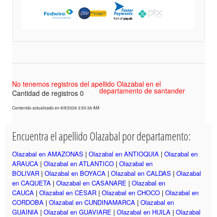
No tenemos registros del apellido Olazabal en el
departamento de santander
Cantidad de registros 0
Contenido actualizado en 8/9/2026 3:50:38 AM
Encuentra el apellido Olazabal por departamento:
Olazabal en AMAZONAS
|
Olazabal en ANTIOQUIA
|
Olazabal en
ARAUCA
|
Olazabal en ATLANTICO
|
Olazabal en
BOLIVAR
|
Olazabal en BOYACA
|
Olazabal en CALDAS
|
Olazabal
en CAQUETA
|
Olazabal en CASANARE
|
Olazabal en
CAUCA
|
Olazabal en CESAR
|
Olazabal en CHOCO
|
Olazabal en
CORDOBA
|
Olazabal en CUNDINAMARCA
|
Olazabal en
GUAINIA
|
Olazabal en GUAVIARE
|
Olazabal en HUILA
|
Olazabal