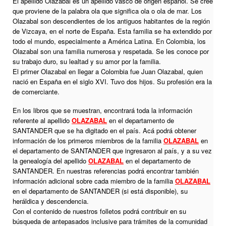
El apellido Olazabal es un apellido vasco de origen español. Se cree
que proviene de la palabra ola que significa ola o ola de mar. Los
Olazabal son descendientes de los antiguos habitantes de la región
de Vizcaya, en el norte de España. Esta familia se ha extendido por
todo el mundo, especialmente a América Latina. En Colombia, los
Olazabal son una familia numerosa y respetada. Se les conoce por
su trabajo duro, su lealtad y su amor por la familia.
El primer Olazabal en llegar a Colombia fue Juan Olazabal, quien
nació en España en el siglo XVI. Tuvo dos hijos. Su profesión era la
de comerciante.
En los libros que se muestran, encontrará toda la información
referente al apellido
OLAZABAL
en el departamento de
SANTANDER que se ha digitado en el país. Acá podrá obtener
información de los primeros miembros de la familia
OLAZABAL
en
el departamento de SANTANDER que ingresaron al país, y a su vez
la genealogía del apellido
OLAZABAL
en el departamento de
SANTANDER. En nuestras referencias podrá encontrar también
información adicional sobre cada miembro de la familia
OLAZABAL
en el departamento de SANTANDER (si está disponible), su
heráldica y descendencia.
Con el contenido de nuestros folletos podrá contribuir en su
búsqueda de antepasados inclusive para trámites de la comunidad