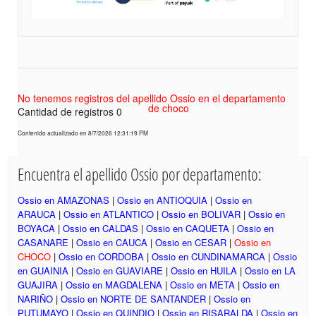
No tenemos registros del apellido Ossio en el departamento
de choco
Cantidad de registros 0
Contenido actualizado en 8/7/2026 12:31:19 PM
Encuentra el apellido Ossio por departamento:
Ossio en AMAZONAS
|
Ossio en ANTIOQUIA
|
Ossio en
ARAUCA
|
Ossio en ATLANTICO
|
Ossio en BOLIVAR
|
Ossio en
BOYACA
|
Ossio en CALDAS
|
Ossio en CAQUETA
|
Ossio en
CASANARE
|
Ossio en CAUCA
|
Ossio en CESAR
|
Ossio en
CHOCO
|
Ossio en CORDOBA
|
Ossio en CUNDINAMARCA
|
Ossio
en GUAINIA
|
Ossio en GUAVIARE
|
Ossio en HUILA
|
Ossio en LA
GUAJIRA
|
Ossio en MAGDALENA
|
Ossio en META
|
Ossio en
NARIÑO
|
Ossio en NORTE DE SANTANDER
|
Ossio en
PUTUMAYO
|
Ossio en QUINDIO
|
Ossio en RISARALDA
|
Ossio en