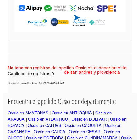
No tenemos registros del apellido Ossio en el departamento
de san andres y providencia
Cantidad de registros 0
Contenido actualizado en 8/9/2026 4:35:31 AM
Encuentra el apellido Ossio por departamento:
Ossio en AMAZONAS
|
Ossio en ANTIOQUIA
|
Ossio en
ARAUCA
|
Ossio en ATLANTICO
|
Ossio en BOLIVAR
|
Ossio en
BOYACA
|
Ossio en CALDAS
|
Ossio en CAQUETA
|
Ossio en
CASANARE
|
Ossio en CAUCA
|
Ossio en CESAR
|
Ossio en
CHOCO
|
Ossio en CORDOBA
|
Ossio en CUNDINAMARCA
|
Ossio